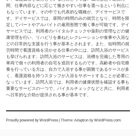
間、仕事内容などに応じて働きやすい仕事を選べるという利点に
もなっています。その中でも代表的な職種が、デイサービスで
す。デイサービスでは、昼間の時間のみの就労となり、時間を限
定してパートやアルバイトの雇用形態で働く事が可能です。デイ
サービスでは、利用者のバイタルチェックや薬剤の管理などの健
康管理を行い、リハビリを兼ねたレクレーションや食事や入浴な
どの日常的な支援を行う事が基本とされます。また、短時間の就
労時間で看護資格を活かせる仕事の中には、訪問入浴のサービス
も挙げられます。訪問入浴のサービスは、浴槽を完備した専用の
車両で個々の利用者の自宅を巡回するものです。高齢者や自宅療
養を行っている方は、自力で入浴する事が困難であるケースが多
く、看護資格を持つスタッフが入浴をサポートすることが必要に
なっています。訪問入浴では、利用者の健康状態を確認する事も
重要なサービスの一つで、バイタルチェックなどと共に、利用者
へ日常的な介助が提供される事が基本です。
Proudly powered by WordPress
|
Theme: Adaption by
WordPress.com
.